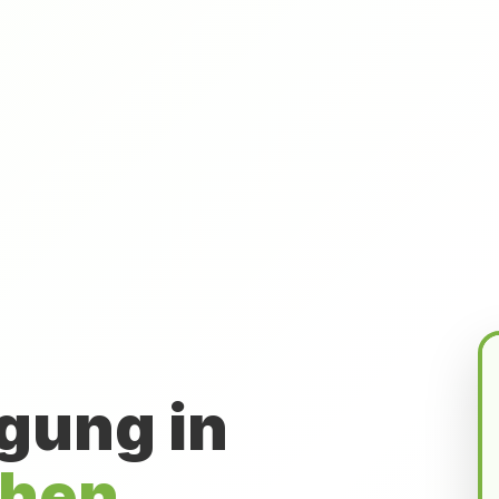
gung in
chen