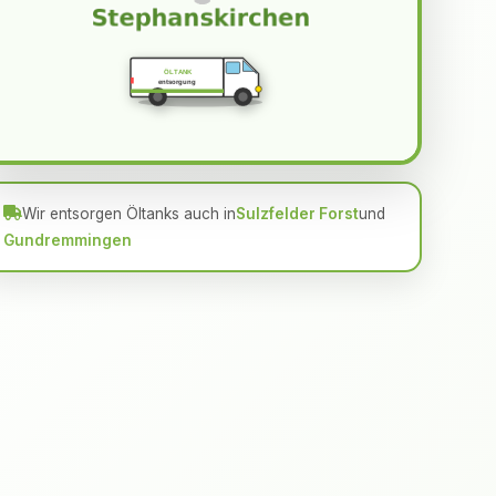
ÖLTANK
entsorgung
Wir entsorgen Öltanks auch in
Sulzfelder Forst
und
Gundremmingen