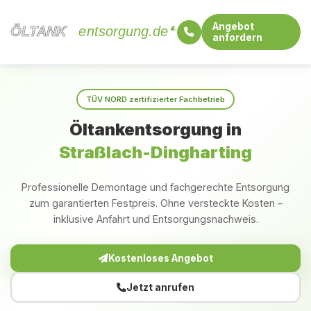
Angebot
ÖLTANK
ÖLTANK
entsorgung.de
anfordern
Startseite
Bayern
Straßlach-Dingharting
TÜV NORD zertifizierter Fachbetrieb
Öltankentsorgung in
Straßlach-Dingharting
Professionelle Demontage und fachgerechte Entsorgung
zum garantierten Festpreis. Ohne versteckte Kosten –
inklusive Anfahrt und Entsorgungsnachweis.
Kostenloses Angebot
Jetzt anrufen