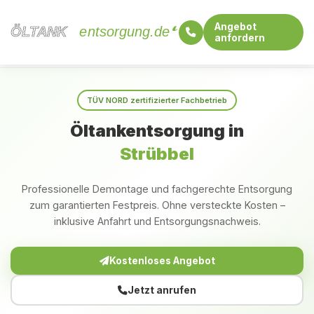
Angebot
ÖLTANK
ÖLTANK
entsorgung.de
anfordern
Startseite
Schleswig-Holstein
Strübbel
TÜV NORD zertifizierter Fachbetrieb
Öltankentsorgung in
Strübbel
Professionelle Demontage und fachgerechte Entsorgung
zum garantierten Festpreis. Ohne versteckte Kosten –
inklusive Anfahrt und Entsorgungsnachweis.
Kostenloses Angebot
Jetzt anrufen