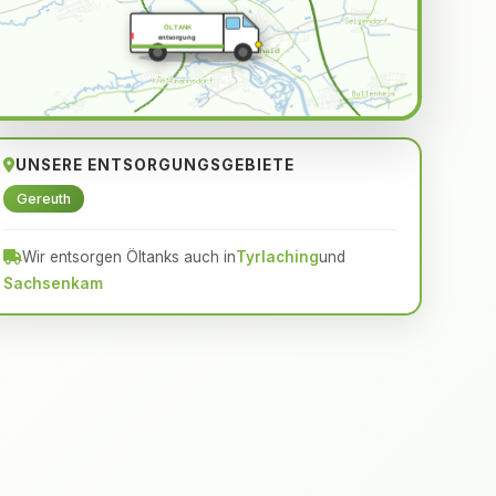
ÖLTANK
entsorgung
UNSERE ENTSORGUNGSGEBIETE
Gereuth
Wir entsorgen Öltanks auch in
Tyrlaching
und
Sachsenkam