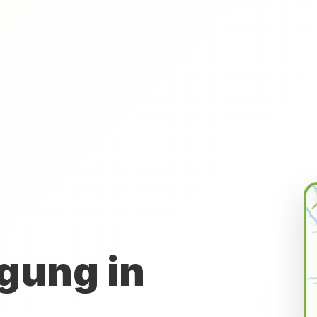
gung in