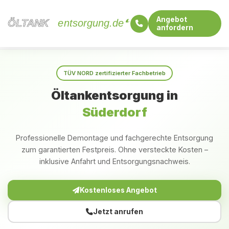
Angebot
ÖLTANK
ÖLTANK
entsorgung.de
anfordern
Startseite
Schleswig-Holstein
Süderdorf
TÜV NORD zertifizierter Fachbetrieb
Öltankentsorgung in
Süderdorf
Professionelle Demontage und fachgerechte Entsorgung
zum garantierten Festpreis. Ohne versteckte Kosten –
inklusive Anfahrt und Entsorgungsnachweis.
Kostenloses Angebot
Jetzt anrufen