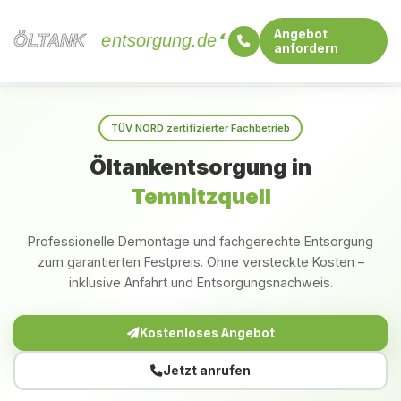
Angebot
ÖLTANK
ÖLTANK
entsorgung.de
anfordern
Startseite
Brandenburg
Temnitzquell
TÜV NORD zertifizierter Fachbetrieb
Öltankentsorgung in
Temnitzquell
Professionelle Demontage und fachgerechte Entsorgung
zum garantierten Festpreis. Ohne versteckte Kosten –
inklusive Anfahrt und Entsorgungsnachweis.
Kostenloses Angebot
Jetzt anrufen