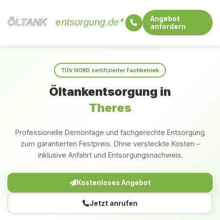
Angebot
ÖLTANK
ÖLTANK
entsorgung.de
anfordern
Startseite
Bayern
Theres
TÜV NORD zertifizierter Fachbetrieb
Öltankentsorgung in
Theres
Professionelle Demontage und fachgerechte Entsorgung
zum garantierten Festpreis. Ohne versteckte Kosten –
inklusive Anfahrt und Entsorgungsnachweis.
Kostenloses Angebot
Jetzt anrufen