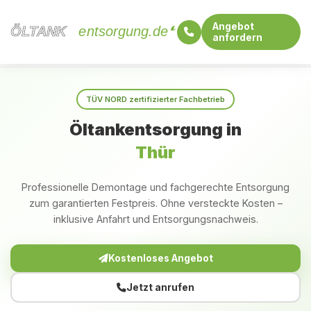
Angebot
ÖLTANK
ÖLTANK
entsorgung.de
anfordern
Startseite
Rheinland-Pfalz
Thür
TÜV NORD zertifizierter Fachbetrieb
Öltankentsorgung in
Thür
Professionelle Demontage und fachgerechte Entsorgung
zum garantierten Festpreis. Ohne versteckte Kosten –
inklusive Anfahrt und Entsorgungsnachweis.
Kostenloses Angebot
Jetzt anrufen