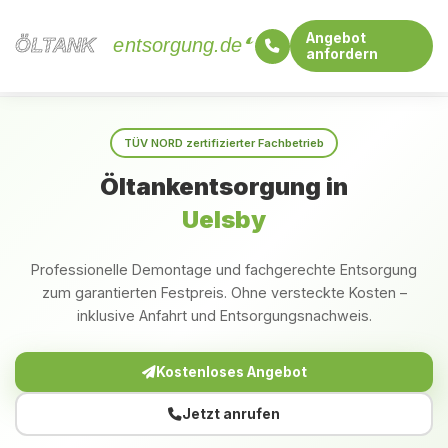
Angebot
ÖLTANK
ÖLTANK
entsorgung.de
anfordern
Startseite
Schleswig-Holstein
Uelsby
TÜV NORD zertifizierter Fachbetrieb
Öltankentsorgung in
Uelsby
Professionelle Demontage und fachgerechte Entsorgung
zum garantierten Festpreis. Ohne versteckte Kosten –
inklusive Anfahrt und Entsorgungsnachweis.
Kostenloses Angebot
Jetzt anrufen