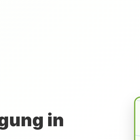
gung in