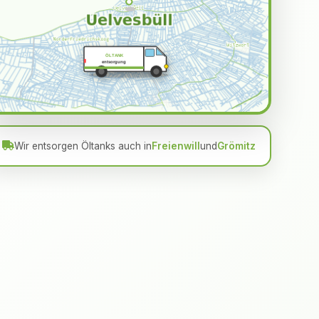
ÖLTANK
entsorgung
Wir entsorgen Öltanks auch in
Freienwill
und
Grömitz