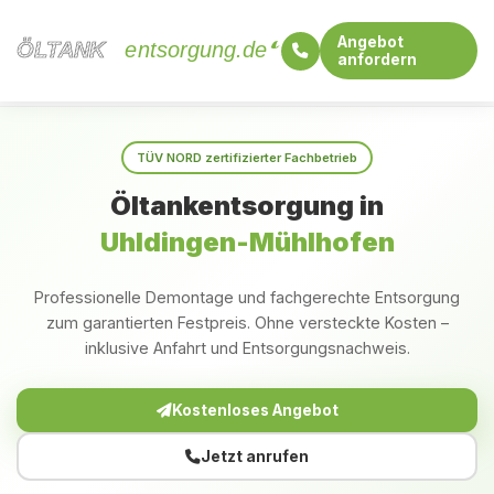
Angebot
ÖLTANK
ÖLTANK
entsorgung.de
anfordern
Startseite
Baden-Württemberg
Uhldingen-Mühlhofen
TÜV NORD zertifizierter Fachbetrieb
Öltankentsorgung in
Uhldingen-Mühlhofen
Professionelle Demontage und fachgerechte Entsorgung
zum garantierten Festpreis. Ohne versteckte Kosten –
inklusive Anfahrt und Entsorgungsnachweis.
Kostenloses Angebot
Jetzt anrufen