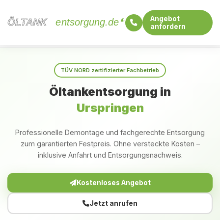
Angebot
ÖLTANK
ÖLTANK
entsorgung.de
anfordern
Startseite
Bayern
Urspringen
TÜV NORD zertifizierter Fachbetrieb
Öltankentsorgung in
Urspringen
Professionelle Demontage und fachgerechte Entsorgung
zum garantierten Festpreis. Ohne versteckte Kosten –
inklusive Anfahrt und Entsorgungsnachweis.
Kostenloses Angebot
Jetzt anrufen