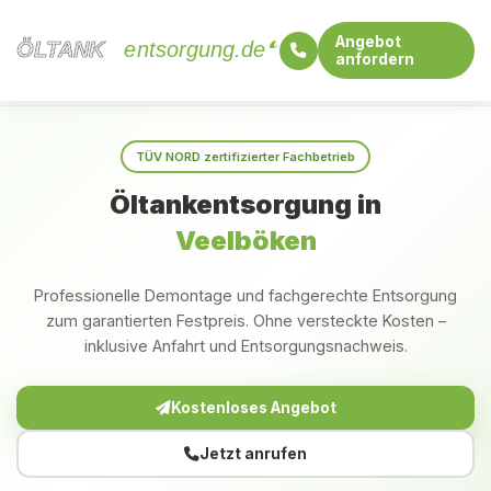
Angebot
ÖLTANK
ÖLTANK
entsorgung.de
anfordern
Startseite
Mecklenburg-Vorpommern
Veelböken
TÜV NORD zertifizierter Fachbetrieb
Öltankentsorgung in
Veelböken
Professionelle Demontage und fachgerechte Entsorgung
zum garantierten Festpreis. Ohne versteckte Kosten –
inklusive Anfahrt und Entsorgungsnachweis.
Kostenloses Angebot
Jetzt anrufen