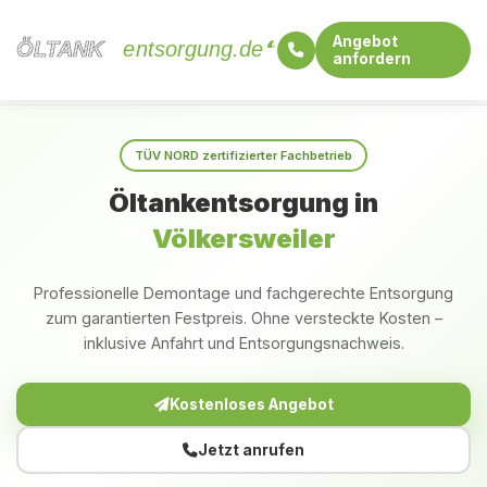
Angebot
ÖLTANK
ÖLTANK
entsorgung.de
anfordern
Startseite
Rheinland-Pfalz
Völkersweiler
TÜV NORD zertifizierter Fachbetrieb
Öltankentsorgung in
Völkersweiler
Professionelle Demontage und fachgerechte Entsorgung
zum garantierten Festpreis. Ohne versteckte Kosten –
inklusive Anfahrt und Entsorgungsnachweis.
Kostenloses Angebot
Jetzt anrufen