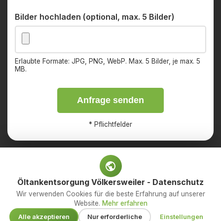
Bilder hochladen (optional, max. 5 Bilder)
Erlaubte Formate: JPG, PNG, WebP. Max. 5 Bilder, je max. 5
MB.
Anfrage senden
*
Pflichtfelder
Öltankentsorgung Völkersweiler - Datenschutz
Impressum
Datenschutz
Wir verwenden Cookies für die beste Erfahrung auf unserer
Website.
Mehr erfahren
© 2026 OED Services GmbH – Ihr Fachbetrieb für
Alle akzeptieren
Nur erforderliche
Einstellungen
Öltankentsorgung. Alle Rechte vorbehalten.