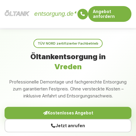
Angebot
ÖLTANK
ÖLTANK
entsorgung.de
anfordern
Startseite
Nordrhein-Westfalen
Vreden
TÜV NORD zertifizierter Fachbetrieb
Öltankentsorgung in
Vreden
Professionelle Demontage und fachgerechte Entsorgung
zum garantierten Festpreis. Ohne versteckte Kosten –
inklusive Anfahrt und Entsorgungsnachweis.
Kostenloses Angebot
Jetzt anrufen