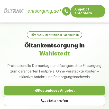
Angebot
ÖLTANK
ÖLTANK
entsorgung.de
anfordern
Startseite
Schleswig-Holstein
Wahlstedt
TÜV NORD zertifizierter Fachbetrieb
Öltankentsorgung in
Wahlstedt
Professionelle Demontage und fachgerechte Entsorgung
zum garantierten Festpreis. Ohne versteckte Kosten –
inklusive Anfahrt und Entsorgungsnachweis.
Kostenloses Angebot
Jetzt anrufen