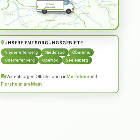
ÖLTANK
entsorgung
UNSERE ENTSORGUNGSGEBIETE
Niederreifenberg
Niederrod
Oberems
Oberreifenberg
Oberrod
Seelenberg
Wir entsorgen Öltanks auch in
Morfelden
und
Florsheim am Main