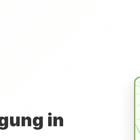
gung in