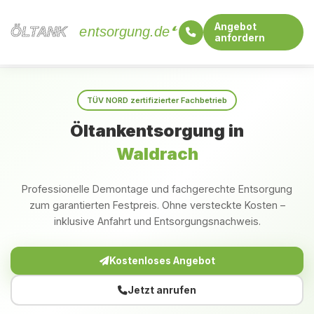
Angebot
ÖLTANK
ÖLTANK
entsorgung.de
anfordern
Startseite
Rheinland-Pfalz
Waldrach
TÜV NORD zertifizierter Fachbetrieb
Öltankentsorgung in
Waldrach
Professionelle Demontage und fachgerechte Entsorgung
zum garantierten Festpreis. Ohne versteckte Kosten –
inklusive Anfahrt und Entsorgungsnachweis.
Kostenloses Angebot
Jetzt anrufen