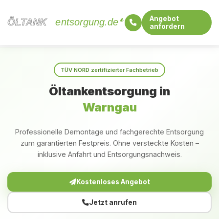
Angebot
ÖLTANK
ÖLTANK
entsorgung.de
anfordern
Startseite
Bayern
Warngau
TÜV NORD zertifizierter Fachbetrieb
Öltankentsorgung in
Warngau
Professionelle Demontage und fachgerechte Entsorgung
zum garantierten Festpreis. Ohne versteckte Kosten –
inklusive Anfahrt und Entsorgungsnachweis.
Kostenloses Angebot
Jetzt anrufen