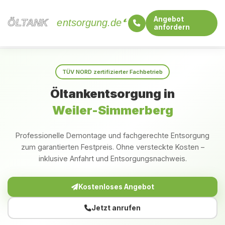
Angebot
ÖLTANK
ÖLTANK
entsorgung.de
anfordern
Startseite
Bayern
Weiler-Simmerberg
TÜV NORD zertifizierter Fachbetrieb
Öltankentsorgung in
Weiler-Simmerberg
Professionelle Demontage und fachgerechte Entsorgung
zum garantierten Festpreis. Ohne versteckte Kosten –
inklusive Anfahrt und Entsorgungsnachweis.
Kostenloses Angebot
Jetzt anrufen