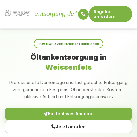
Angebot
ÖLTANK
ÖLTANK
entsorgung.de
anfordern
Startseite
Sachsen-Anhalt
Weissenfels
TÜV NORD zertifizierter Fachbetrieb
Öltankentsorgung in
Weissenfels
Professionelle Demontage und fachgerechte Entsorgung
zum garantierten Festpreis. Ohne versteckte Kosten –
inklusive Anfahrt und Entsorgungsnachweis.
Kostenloses Angebot
Jetzt anrufen