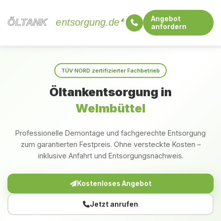
Angebot
ÖLTANK
ÖLTANK
entsorgung.de
anfordern
Startseite
Schleswig-Holstein
Welmbüttel
TÜV NORD zertifizierter Fachbetrieb
Öltankentsorgung in
Welmbüttel
Professionelle Demontage und fachgerechte Entsorgung
zum garantierten Festpreis. Ohne versteckte Kosten –
inklusive Anfahrt und Entsorgungsnachweis.
Kostenloses Angebot
Jetzt anrufen