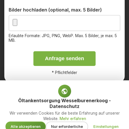
Bilder hochladen (optional, max. 5 Bilder)
Erlaubte Formate: JPG, PNG, WebP. Max. 5 Bilder, je max. 5
MB.
Anfrage senden
*
Pflichtfelder
Öltankentsorgung Wesselburenerkoog -
Datenschutz
Impressum
Datenschutz
Wir verwenden Cookies für die beste Erfahrung auf unserer
Website.
Mehr erfahren
© 2026 OED Services GmbH – Ihr Fachbetrieb für
Alle akzeptieren
Nur erforderliche
Einstellungen
Öltankentsorgung. Alle Rechte vorbehalten.