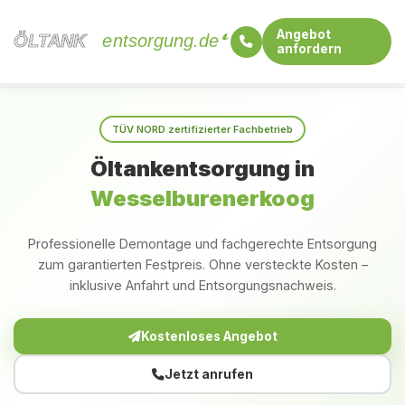
Angebot
ÖLTANK
ÖLTANK
entsorgung.de
anfordern
Startseite
Schleswig-Holstein
Wesselburenerkoog
TÜV NORD zertifizierter Fachbetrieb
Öltankentsorgung in
Wesselburenerkoog
Professionelle Demontage und fachgerechte Entsorgung
zum garantierten Festpreis. Ohne versteckte Kosten –
inklusive Anfahrt und Entsorgungsnachweis.
Kostenloses Angebot
Jetzt anrufen