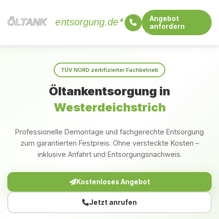
Angebot
ÖLTANK
ÖLTANK
entsorgung.de
anfordern
Startseite
Schleswig-Holstein
Westerdeichstrich
TÜV NORD zertifizierter Fachbetrieb
Öltankentsorgung in
Westerdeichstrich
Professionelle Demontage und fachgerechte Entsorgung
zum garantierten Festpreis. Ohne versteckte Kosten –
inklusive Anfahrt und Entsorgungsnachweis.
Kostenloses Angebot
Jetzt anrufen