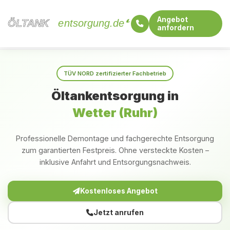
Angebot
ÖLTANK
ÖLTANK
entsorgung.de
anfordern
Startseite
Nordrhein-Westfalen
Wetter (Ruhr)
TÜV NORD zertifizierter Fachbetrieb
Öltankentsorgung in
Wetter (Ruhr)
Professionelle Demontage und fachgerechte Entsorgung
zum garantierten Festpreis. Ohne versteckte Kosten –
inklusive Anfahrt und Entsorgungsnachweis.
Kostenloses Angebot
Jetzt anrufen