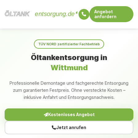
Angebot
ÖLTANK
ÖLTANK
entsorgung.de
anfordern
Startseite
Niedersachsen
Wittmund
TÜV NORD zertifizierter Fachbetrieb
Öltankentsorgung in
Wittmund
Professionelle Demontage und fachgerechte Entsorgung
zum garantierten Festpreis. Ohne versteckte Kosten –
inklusive Anfahrt und Entsorgungsnachweis.
Kostenloses Angebot
Jetzt anrufen