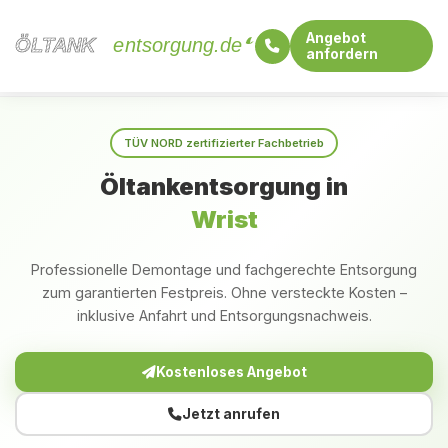
Angebot
ÖLTANK
ÖLTANK
entsorgung.de
anfordern
Startseite
Schleswig-Holstein
Wrist
TÜV NORD zertifizierter Fachbetrieb
Öltankentsorgung in
Wrist
Professionelle Demontage und fachgerechte Entsorgung
zum garantierten Festpreis. Ohne versteckte Kosten –
inklusive Anfahrt und Entsorgungsnachweis.
Kostenloses Angebot
Jetzt anrufen