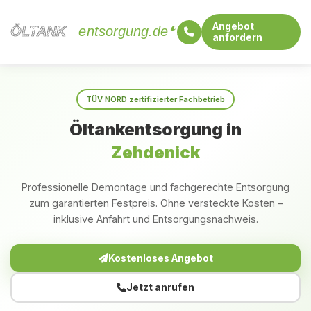
Angebot
ÖLTANK
ÖLTANK
entsorgung.de
anfordern
Startseite
Brandenburg
Zehdenick
TÜV NORD zertifizierter Fachbetrieb
Öltankentsorgung in
Zehdenick
Professionelle Demontage und fachgerechte Entsorgung
zum garantierten Festpreis. Ohne versteckte Kosten –
inklusive Anfahrt und Entsorgungsnachweis.
Kostenloses Angebot
Jetzt anrufen