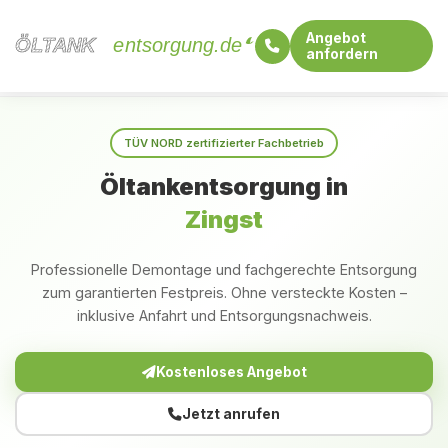
Angebot
ÖLTANK
ÖLTANK
entsorgung.de
anfordern
Startseite
Mecklenburg-Vorpommern
Zingst
TÜV NORD zertifizierter Fachbetrieb
Öltankentsorgung in
Zingst
Professionelle Demontage und fachgerechte Entsorgung
zum garantierten Festpreis. Ohne versteckte Kosten –
inklusive Anfahrt und Entsorgungsnachweis.
Kostenloses Angebot
Jetzt anrufen