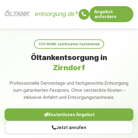
Angebot
ÖLTANK
ÖLTANK
entsorgung.de
anfordern
Startseite
Bayern
Zirndorf
TÜV NORD zertifizierter Fachbetrieb
Öltankentsorgung in
Zirndorf
Professionelle Demontage und fachgerechte Entsorgung
zum garantierten Festpreis. Ohne versteckte Kosten –
inklusive Anfahrt und Entsorgungsnachweis.
Kostenloses Angebot
Jetzt anrufen