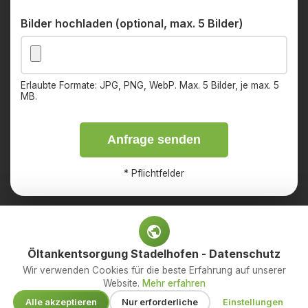
Bilder hochladen (optional, max. 5 Bilder)
Erlaubte Formate: JPG, PNG, WebP. Max. 5 Bilder, je max. 5
MB.
Anfrage senden
*
Pflichtfelder
Öltankentsorgung Stadelhofen - Datenschutz
Impressum
Datenschutz
Wir verwenden Cookies für die beste Erfahrung auf unserer
Website.
Mehr erfahren
© 2026 OED Services GmbH – Ihr Fachbetrieb für
Alle akzeptieren
Nur erforderliche
Einstellungen
Öltankentsorgung. Alle Rechte vorbehalten.