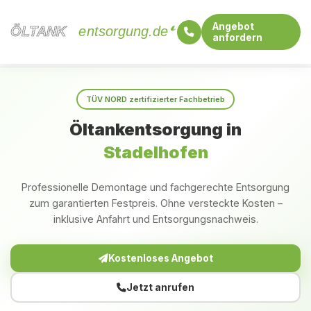
Angebot
ÖLTANK
ÖLTANK
entsorgung.de
anfordern
Startseite
Bayern
Stadelhofen
TÜV NORD zertifizierter Fachbetrieb
Öltankentsorgung in
Stadelhofen
Professionelle Demontage und fachgerechte Entsorgung
zum garantierten Festpreis. Ohne versteckte Kosten –
inklusive Anfahrt und Entsorgungsnachweis.
Kostenloses Angebot
Jetzt anrufen